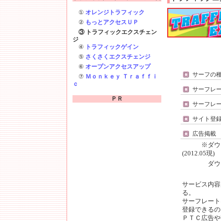
①
オレンジトラフィック
②
もっとアクセスＵＰ
③ トラフィックエクスチェン
ジ
④
トラフィックゲイン
⑤
さくさくエクスチェンジ
⑥
オープンアクセスアップ
サーフの
⑦
Ｍｏｎｋｅｙ Ｔｒａｆｆｉ
ｃ
サーフレ
ＰＲ
サーフレ
サイト登
広告掲載
※ダウンラ
(2012.05現)
ダウンライ
サービス内容
る。
サーフレート
登録できるの
ＰＴＣ広告や